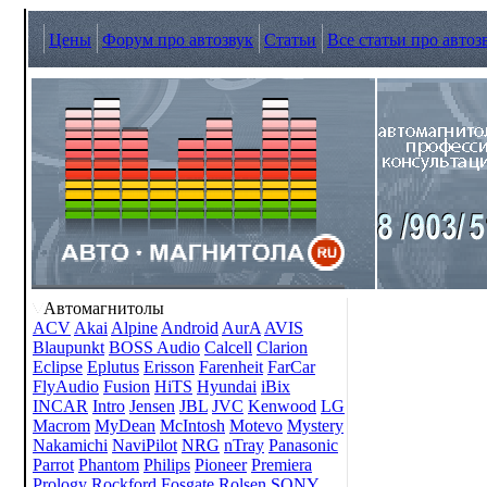
Цены
Форум про автозвук
Статьи
Все статьи про автоз
Автомагнитолы
ACV
Akai
Alpine
Android
AurA
AVIS
Blaupunkt
BOSS Audio
Calcell
Clarion
Eclipse
Eplutus
Erisson
Farenheit
FarCar
FlyAudio
Fusion
HiTS
Hyundai
iBix
INCAR
Intro
Jensen
JBL
JVC
Kenwood
LG
Macrom
MyDean
McIntosh
Motevo
Mystery
Nakamichi
NaviPilot
NRG
nTray
Panasonic
Parrot
Phantom
Philips
Pioneer
Premiera
Prology
Rockford Fosgate
Rolsen
SONY