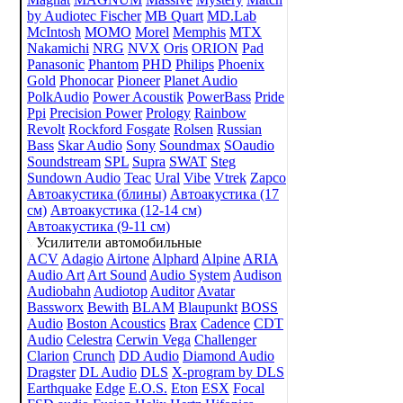
by Audiotec Fischer
MB Quart
MD.Lab
McIntosh
MOMO
Morel
Memphis
MTX
Nakamichi
NRG
NVX
Oris
ORION
Pad
Panasonic
Phantom
PHD
Philips
Phoenix
Gold
Phonocar
Pioneer
Planet Audio
PolkAudio
Power Acoustik
PowerBass
Pride
Ppi
Precision Power
Prology
Rainbow
Revolt
Rockford Fosgate
Rolsen
Russian
Bass
Skar Audio
Sony
Soundmax
SOaudio
Soundstream
SPL
Supra
SWAT
Steg
Sundown Audio
Teac
Ural
Vibe
Vtrek
Zapco
Автоакустика (блины)
Автоакустика (17
см)
Автоакустика (12-14 см)
Автоакустика (9-11 см)
Усилители автомобильные
ACV
Adagio
Airtone
Alphard
Alpine
ARIA
Audio Art
Art Sound
Audio System
Audison
Audiobahn
Audiotop
Auditor
Avatar
Bassworx
Bewith
BLAM
Blaupunkt
BOSS
Audio
Boston Acoustics
Brax
Cadence
CDT
Audio
Celestra
Cerwin Vega
Challenger
Clarion
Crunch
DD Audio
Diamond Audio
Dragster
DL Audio
DLS
X-program by DLS
Earthquake
Edge
E.O.S.
Eton
ESX
Focal