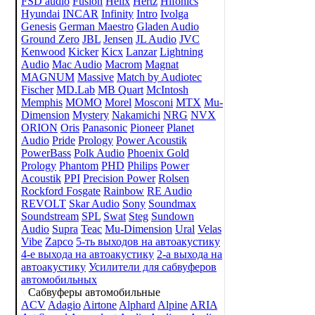
FSD audio
Fusion
Helix
Hertz
Hifonics
Hyundai
INCAR
Infinity
Intro
Ivolga
Genesis
German Maestro
Gladen Audio
Ground Zero
JBL
Jensen
JL Audio
JVC
Kenwood
Kicker
Kicx
Lanzar
Lightning
Audio
Mac Audio
Macrom
Magnat
MAGNUM
Massive
Match by Audiotec
Fischer
MD.Lab
MB Quart
McIntosh
Memphis
MOMO
Morel
Mosconi
MTX
Mu-
Dimension
Mystery
Nakamichi
NRG
NVX
ORION
Oris
Panasonic
Pioneer
Planet
Audio
Pride
Prology
Power Acoustik
PowerBass
Polk Audio
Phoenix Gold
Prology
Phantom
PHD
Philips
Power
Acoustik
PPI
Precision Power
Rolsen
Rockford Fosgate
Rainbow
RE Audio
REVOLT
Skar Audio
Sony
Soundmax
Soundstream
SPL
Swat
Steg
Sundown
Audio
Supra
Teac
Mu-Dimension
Ural
Velas
Vibe
Zapco
5-ть выходов на автоакустику
4-е выхода на автоакустику
2-а выхода на
автоакустику
Усилители для сабвуферов
автомобильных
Сабвуферы автомобильные
ACV
Adagio
Airtone
Alphard
Alpine
ARIA