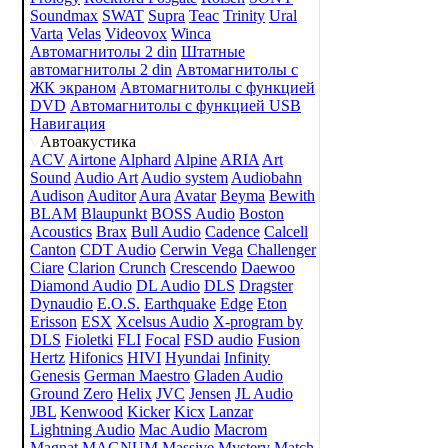
Soundmax
SWAT
Supra
Teac
Trinity
Ural
Varta
Velas
Videovox
Winca
Автомагнитолы 2 din
Штатные
автомагнитолы 2 din
Автомагнитолы с
ЖК экраном
Автомагнитолы с функцией
DVD
Автомагнитолы с функцией USB
Навигация
Автоакустика
ACV
Airtone
Alphard
Alpine
ARIA
Art
Sound
Audio Art
Audio system
Audiobahn
Audison
Auditor
Aura
Avatar
Beyma
Bewith
BLAM
Blaupunkt
BOSS Audio
Boston
Acoustics
Brax
Bull Audio
Cadence
Calcell
Canton
CDT Audio
Cerwin Vega
Challenger
Ciare
Clarion
Crunch
Crescendo
Daewoo
Diamond Audio
DL Audio
DLS
Dragster
Dynaudio
E.O.S.
Earthquake
Edge
Eton
Erisson
ESX
Xcelsus Audio
X-program by
DLS
Fioletki
FLI
Focal
FSD audio
Fusion
Hertz
Hifonics
HIVI
Hyundai
Infinity
Genesis
German Maestro
Gladen Audio
Ground Zero
Helix
JVC
Jensen
JL Audio
JBL
Kenwood
Kicker
Kicx
Lanzar
Lightning Audio
Mac Audio
Macrom
Magnat
MAGNUM
Massive
Mystery
Match